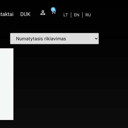
0
taktai
DUK
LT
EN
RU