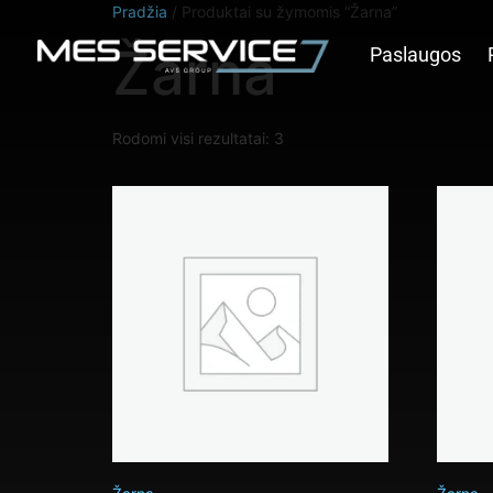
Pradžia
/ Produktai su žymomis “Žarna”
Žarna
Paslaugos
Rodomi visi rezultatai: 3