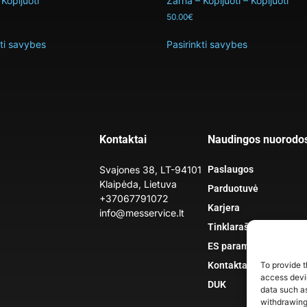
Kopijuoti
Žarna – Kopijuoti – Kopijuoti
50.00
€
kti savybes
Pasirinkti savybes
Kontaktai
Naudingos nuorodo
Svajones 38, LT-94101
Paslaugos
Klaipėda, Lietuva
Parduotuvė
+37067791072
Karjera
info@messervice.lt
Tinklaraštis
ES parama
To provide t
Kontaktai
access devic
DUK
data such as
withdrawing